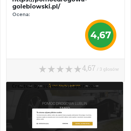
golebiowski.pl/
Ocena:
4,67
4,67
/ 3 głosów