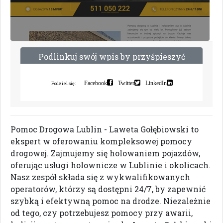
P
o
d
l
i
n
k
u
j
s
w
ó
j
w
p
i
s
b
y
p
r
z
y
ś
p
i
e
s
z
y
ć
i
n
d
e
k
s
a
c
j
ę
Facebook
Twitter
LinkedIn
Podziel się:
Pomoc Drogowa Lublin - Laweta Gołębiowski to
ekspert w oferowaniu kompleksowej pomocy
drogowej. Zajmujemy się holowaniem pojazdów,
oferując usługi holownicze w Lublinie i okolicach.
Nasz zespół składa się z wykwalifikowanych
operatorów, którzy są dostępni 24/7, by zapewnić
szybką i efektywną pomoc na drodze. Niezależnie
od tego, czy potrzebujesz pomocy przy awarii,