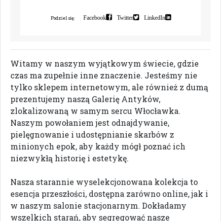
i
n
d
e
k
s
a
c
j
ę
Facebook
Twitter
LinkedIn
Podziel się:
Witamy w naszym wyjątkowym świecie, gdzie
czas ma zupełnie inne znaczenie. Jesteśmy nie
tylko sklepem internetowym, ale również z dumą
prezentujemy naszą Galerię Antyków,
zlokalizowaną w samym sercu Włocławka.
Naszym powołaniem jest odnajdywanie,
pielęgnowanie i udostępnianie skarbów z
minionych epok, aby każdy mógł poznać ich
niezwykłą historię i estetykę.
Nasza starannie wyselekcjonowana kolekcja to
esencja przeszłości, dostępna zarówno online, jak i
w naszym salonie stacjonarnym. Dokładamy
wszelkich starań, aby segregować nasze