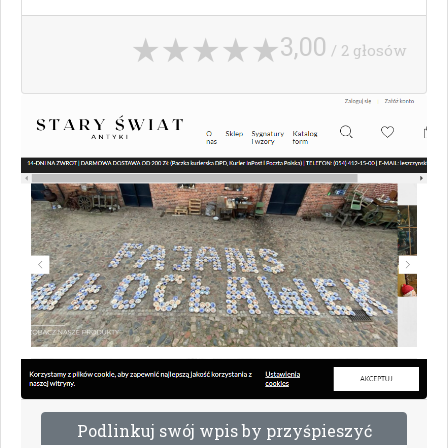
3,00
/ 2 głosów
P
o
d
l
i
n
k
u
j
s
w
ó
j
w
p
i
s
b
y
p
r
z
y
ś
p
i
e
s
z
y
ć