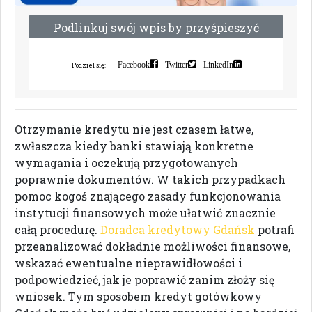
P
o
d
l
i
n
k
u
j
s
w
ó
j
w
p
i
s
b
y
p
r
z
y
ś
p
i
e
s
z
y
ć
i
n
d
e
k
s
a
c
j
ę
Facebook
Twitter
LinkedIn
Podziel się:
Otrzymanie kredytu nie jest czasem łatwe,
zwłaszcza kiedy banki stawiają konkretne
wymagania i oczekują przygotowanych
poprawnie dokumentów. W takich przypadkach
pomoc kogoś znającego zasady funkcjonowania
instytucji finansowych może ułatwić znacznie
całą procedurę.
Doradca kredytowy Gdańsk
potrafi
przeanalizować dokładnie możliwości finansowe,
wskazać ewentualne nieprawidłowości i
podpowiedzieć, jak je poprawić zanim złoży się
wniosek. Tym sposobem kredyt gotówkowy