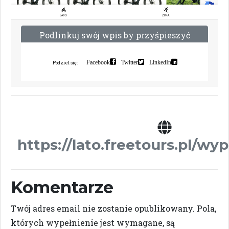
P
o
d
l
i
n
k
u
j
s
w
ó
j
w
p
i
s
b
y
p
r
z
y
ś
p
i
e
s
z
y
ć
i
n
d
e
k
s
a
c
j
ę
Facebook
Twitter
LinkedIn
Podziel się:
https://lato.freetours.pl/wy
Komentarze
Twój adres email nie zostanie opublikowany.
Pola,
których wypełnienie jest wymagane, są