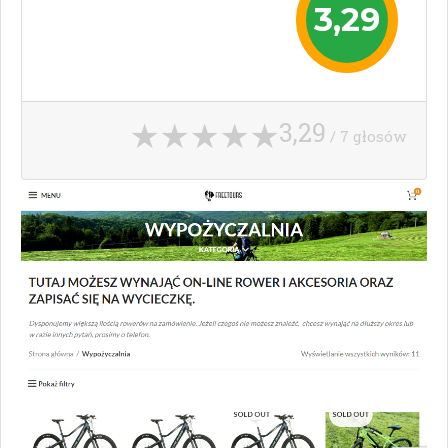
3,29
3,29
/ 7 głosów