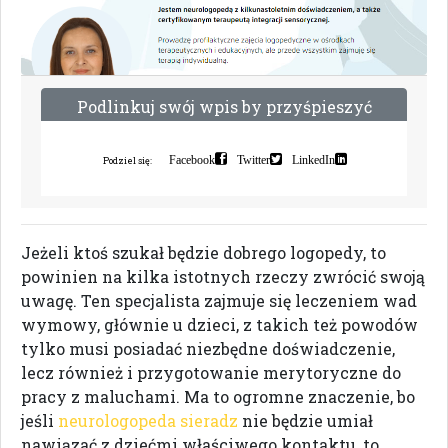
P
o
d
l
i
n
k
u
j
s
w
ó
j
w
p
i
s
b
y
p
r
z
y
ś
p
i
e
s
z
y
ć
i
n
d
e
k
s
a
c
j
ę
Facebook
Twitter
LinkedIn
Podziel się:
Jeżeli ktoś szukał będzie dobrego logopedy, to
powinien na kilka istotnych rzeczy zwrócić swoją
uwagę. Ten specjalista zajmuje się leczeniem wad
wymowy, głównie u dzieci, z takich też powodów
tylko musi posiadać niezbędne doświadczenie,
lecz również i przygotowanie merytoryczne do
pracy z maluchami. Ma to ogromne znaczenie, bo
jeśli
neurologopeda sieradz
nie będzie umiał
nawiązać z dziećmi właściwego kontaktu, to