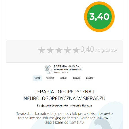
3,40
3,40
/ 5 głosów