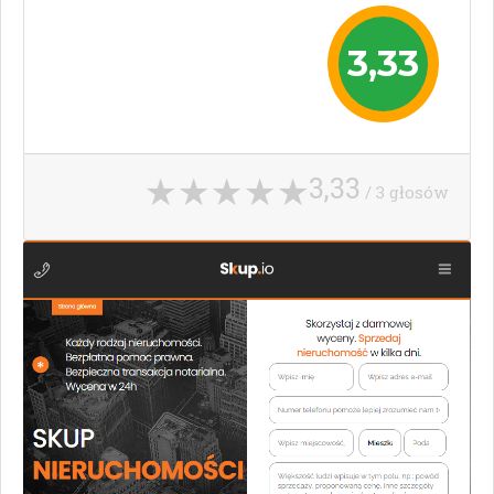
3,33
3,33
/ 3 głosów