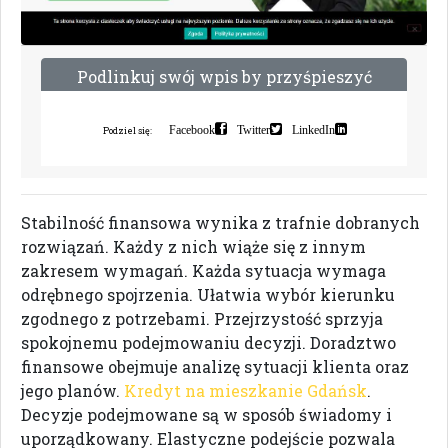
P
o
d
l
i
n
k
u
j
s
w
ó
j
w
p
i
s
b
y
p
r
z
y
ś
p
i
e
s
z
y
ć
i
n
d
e
k
s
a
c
j
ę
Facebook
Twitter
LinkedIn
Podziel się:
Stabilność finansowa wynika z trafnie dobranych
rozwiązań. Każdy z nich wiąże się z innym
zakresem wymagań. Każda sytuacja wymaga
odrębnego spojrzenia. Ułatwia wybór kierunku
zgodnego z potrzebami. Przejrzystość sprzyja
spokojnemu podejmowaniu decyzji. Doradztwo
finansowe obejmuje analizę sytuacji klienta oraz
jego planów.
Kredyt na mieszkanie Gdańsk
.
Decyzje podejmowane są w sposób świadomy i
uporządkowany. Elastyczne podejście pozwala