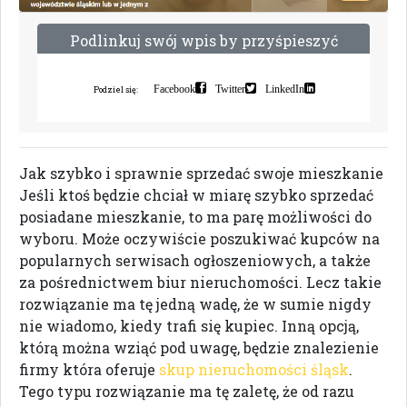
P
o
d
l
i
n
k
u
j
s
w
ó
j
w
p
i
s
b
y
p
r
z
y
ś
p
i
e
s
z
y
ć
i
n
d
e
k
s
a
c
j
ę
Facebook
Twitter
LinkedIn
Podziel się:
Jak szybko i sprawnie sprzedać swoje mieszkanie
Jeśli ktoś będzie chciał w miarę szybko sprzedać
posiadane mieszkanie, to ma parę możliwości do
wyboru. Może oczywiście poszukiwać kupców na
popularnych serwisach ogłoszeniowych, a także
za pośrednictwem biur nieruchomości. Lecz takie
rozwiązanie ma tę jedną wadę, że w sumie nigdy
nie wiadomo, kiedy trafi się kupiec. Inną opcją,
którą można wziąć pod uwagę, będzie znalezienie
firmy która oferuje
skup nieruchomości śląsk
.
Tego typu rozwiązanie ma tę zaletę, że od razu