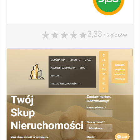
3,33
/ 6 głosów