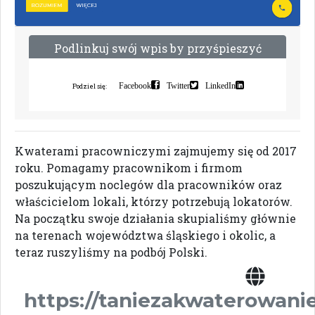
P
o
d
l
i
n
k
u
j
s
w
ó
j
w
p
i
s
b
y
p
r
z
y
ś
p
i
e
s
z
y
ć
i
n
d
e
k
s
a
c
j
ę
Facebook
Twitter
LinkedIn
Podziel się:
Kwaterami pracowniczymi zajmujemy się od 2017
roku. Pomagamy pracownikom i firmom
poszukującym noclegów dla pracowników oraz
właścicielom lokali, którzy potrzebują lokatorów.
Na początku swoje działania skupialiśmy głównie
na terenach województwa śląskiego i okolic, a
teraz ruszyliśmy na podbój Polski.
https://taniezakwaterowanie