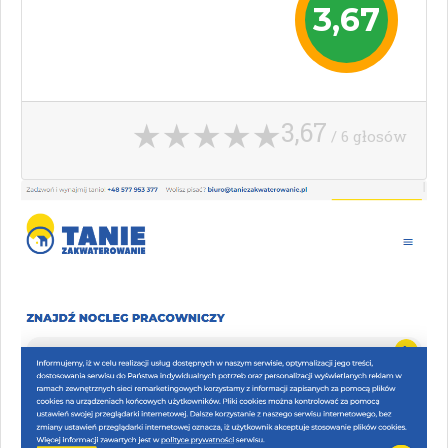
3,67
3,67
/ 6 głosów