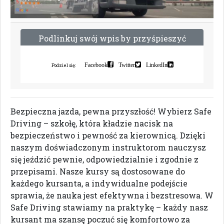
P
o
d
l
i
n
k
u
j
s
w
ó
j
w
p
i
s
b
y
p
r
z
y
ś
p
i
e
s
z
y
ć
i
n
d
e
k
s
a
c
j
ę
Facebook
Twitter
LinkedIn
Podziel się:
Bezpieczna jazda, pewna przyszłość! Wybierz Safe
Driving – szkołę, która kładzie nacisk na
bezpieczeństwo i pewność za kierownicą. Dzięki
naszym doświadczonym instruktorom nauczysz
się jeździć pewnie, odpowiedzialnie i zgodnie z
przepisami. Nasze kursy są dostosowane do
każdego kursanta, a indywidualne podejście
sprawia, że nauka jest efektywna i bezstresowa. W
Safe Driving stawiamy na praktykę – każdy nasz
kursant ma szansę poczuć się komfortowo za