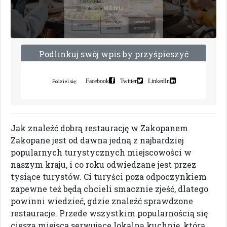
P
o
d
l
i
n
k
u
j
s
w
ó
j
w
p
i
s
b
y
p
r
z
y
ś
p
i
e
s
z
y
ć
i
n
d
e
k
s
a
c
j
ę
Facebook
Twitter
LinkedIn
Podziel się:
Jak znaleźć dobrą restaurację w Zakopanem
Zakopane jest od dawna jedną z najbardziej
popularnych turystycznych miejscowości w
naszym kraju, i co roku odwiedzane jest przez
tysiące turystów. Ci turyści poza odpoczynkiem
zapewne też będą chcieli smacznie zjeść, dlatego
powinni wiedzieć, gdzie znaleźć sprawdzone
restauracje. Przede wszystkim popularnością się
cieszą miejsca serwujące lokalną kuchnię, która