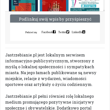
P
o
d
l
i
n
k
u
j
s
w
ó
j
w
p
i
s
b
y
p
r
z
y
ś
p
i
e
s
z
y
ć
i
n
d
e
k
s
a
c
j
ę
Facebook
Twitter
LinkedIn
Podziel się:
Jastrzebianie.pl jest lokalnym serwisem
informacyjno-publicystycznym, stworzony z
myślą o lokalnej społeczności i sympatykach
miasta. Na jego łamach publikowane są newsy
miejskie, relacje z wydarzeń, wiadomości
sportowe oraz artykuły o życiu codziennym.
Jastrzebianie.pl pełni również rolę lokalnego
medium promującego pozytywne inicjatywy
społeczne i obywatelskie. Dodatkowo portal