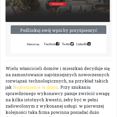
P
o
d
l
i
n
k
u
j
s
w
ó
j
w
p
i
s
b
y
p
r
z
y
ś
p
i
e
s
z
y
ć
i
n
d
e
k
s
a
c
j
ę
Facebook
Twitter
LinkedIn
Podziel się:
Wielu właścicieli domów i mieszkań decyduje się
na zamontowanie najróżniejszych nowoczesnych
rozwiązań technologicznych, na przykład takich
jak
Nagłośnienie w domu
. Przy szukaniu
sprawdzonego wykonawcy pasuje zwrócić uwagę
na kilka istotnych kwestii, żeby być w pełni
zadowolonym z wykonanej usługi. w pierwszej
kolejności taka firma powinna posiadać dużo