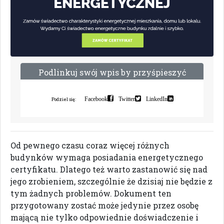
P
o
d
l
i
n
k
u
j
s
w
ó
j
w
p
i
s
b
y
p
r
z
y
ś
p
i
e
s
z
y
ć
i
n
d
e
k
s
a
c
j
ę
Facebook
Twitter
LinkedIn
Podziel się:
Od pewnego czasu coraz więcej różnych
budynków wymaga posiadania energetycznego
certyfikatu. Dlatego też warto zastanowić się nad
jego zrobieniem, szczególnie że dzisiaj nie będzie z
tym żadnych problemów. Dokument ten
przygotowany zostać może jedynie przez osobę
mającą nie tylko odpowiednie doświadczenie i