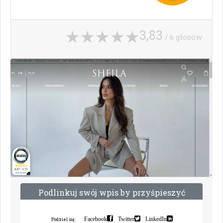
3,83
/ 6 głosów
P
o
d
l
i
n
k
u
j
s
w
ó
j
w
p
i
s
b
y
p
r
z
y
ś
p
i
e
s
z
y
ć
i
n
d
e
k
s
a
c
j
ę
Facebook
Twitter
LinkedIn
Podziel się: