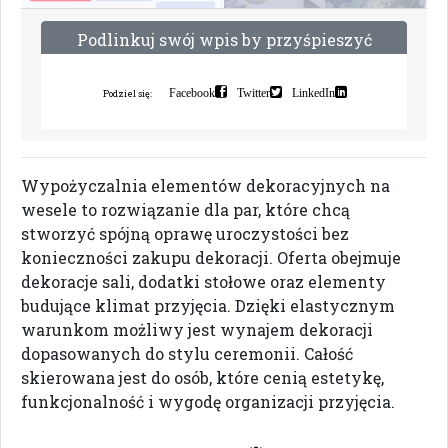
P
o
d
l
i
n
k
u
j
s
w
ó
j
w
p
i
s
b
y
p
r
z
y
ś
p
i
e
s
z
y
ć
i
n
d
e
k
s
a
c
j
ę
Facebook
Twitter
LinkedIn
Podziel się:
Wypożyczalnia elementów dekoracyjnych na
wesele to rozwiązanie dla par, które chcą
stworzyć spójną oprawę uroczystości bez
konieczności zakupu dekoracji. Oferta obejmuje
dekoracje sali, dodatki stołowe oraz elementy
budujące klimat przyjęcia. Dzięki elastycznym
warunkom możliwy jest wynajem dekoracji
dopasowanych do stylu ceremonii. Całość
skierowana jest do osób, które cenią estetykę,
funkcjonalność i wygodę organizacji przyjęcia.