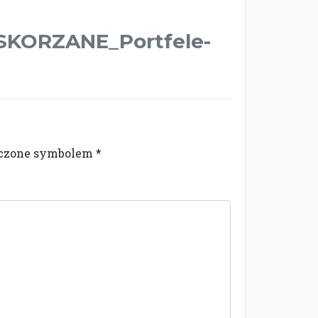
-SKORZANE_Portfele-
naczone symbolem
*