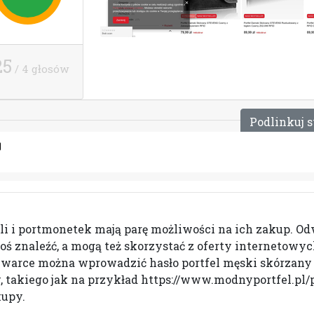
25
/ 4 głosów
P
o
d
l
i
n
k
u
j
s
i i portmonetek mają parę możliwości na ich zakup. Od
ś znaleźć, a mogą też skorzystać z oferty internetowych
warce można wprowadzić hasło portfel męski skórzany 
w, takiego jak na przykład https://www.modnyportfel.pl
kupy.