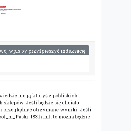
w
ó
j
w
p
i
s
b
y
p
r
z
y
ś
p
i
e
s
z
y
ć
i
n
d
e
k
s
a
c
j
ę
wiedzić mogą któryś z pobliskich
 sklepów. Jeśli będzie się chciało
i przeglądnąć otrzymane wyniki. Jeśli
/pol_m_Paski-183.html, to można będzie