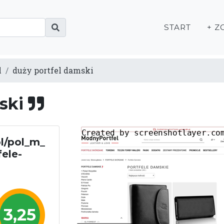
START
+ Z
l
duży portfel damski
mski
l/pol_m_
ele-
3,25