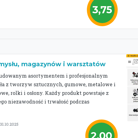
3,75
emysłu, magazynów i warsztatów
zbudowanym asortymentem i profesjonalnym
koła z tworzyw sztucznych, gumowe, metalowe i
e, rolki i osłony. Każdy produkt powstaje z
 jego niezawodność i trwałość podczas
31.10.2025
2,00