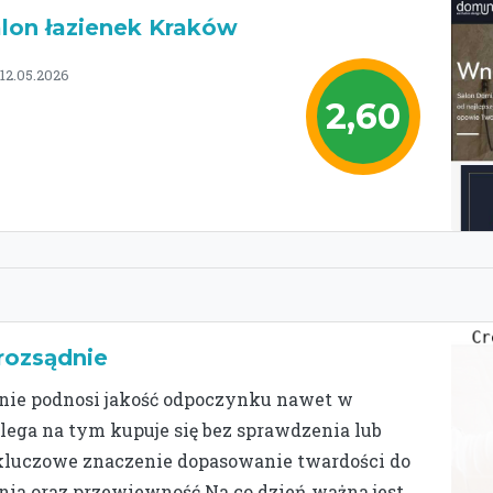
lon łazienek Kraków
12.05.2026
2,60
 rozsądnie
nie podnosi jakość odpoczynku nawet w
olega na tym kupuje się bez sprawdzenia lub
 kluczowe znaczenie dopasowanie twardości do
nia oraz przewiewność.Na co dzień ważna jest