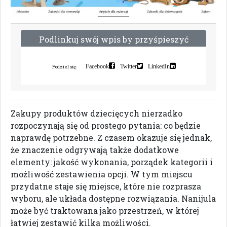
P
o
d
l
i
n
k
u
j
s
w
ó
j
w
p
i
s
b
y
p
r
z
y
ś
p
i
e
s
z
y
ć
i
n
d
e
k
s
a
c
j
ę
Facebook
Twitter
LinkedIn
Podziel się:
Zakupy produktów dziecięcych nierzadko
rozpoczynają się od prostego pytania: co będzie
naprawdę potrzebne. Z czasem okazuje się jednak,
że znaczenie odgrywają także dodatkowe
elementy: jakość wykonania, porządek kategorii i
możliwość zestawienia opcji. W tym miejscu
przydatne staje się miejsce, które nie rozprasza
wyboru, ale układa dostępne rozwiązania. Nanijula
może być traktowana jako przestrzeń, w której
łatwiej zestawić kilka możliwości.