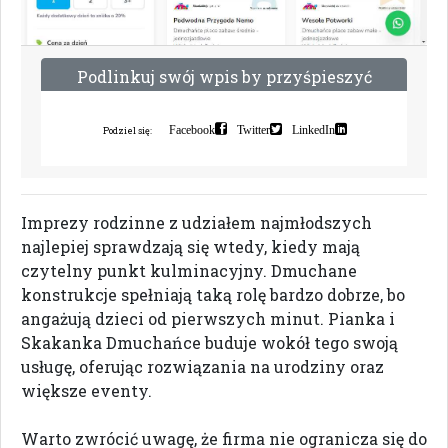
P
o
d
l
i
n
k
u
j
s
w
ó
j
w
p
i
s
b
y
p
r
z
y
ś
p
i
e
s
z
y
ć
i
n
d
e
k
s
a
c
j
ę
Facebook
Twitter
LinkedIn
Podziel się:
Imprezy rodzinne z udziałem najmłodszych
najlepiej sprawdzają się wtedy, kiedy mają
czytelny punkt kulminacyjny. Dmuchane
konstrukcje spełniają taką rolę bardzo dobrze, bo
angażują dzieci od pierwszych minut. Pianka i
Skakanka Dmuchańce buduje wokół tego swoją
usługę, oferując rozwiązania na urodziny oraz
większe eventy.
Warto zwrócić uwagę, że firma nie ogranicza się do